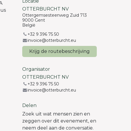
Locatie
A
OTTERBURCHT NV
 us
Ottergemsesteenweg Zuid 713
9000 Gent
België
+32 9 396 75 50
invoice@otterburcht.eu
Krijg de routebeschrijving
Organisator
OTTERBURCHT NV
+32 9 396 75 50
invoice@otterburcht.eu
Delen
Zoek uit wat mensen zien en
zeggen over dit evenement, en
neem deel aan de conversatie.