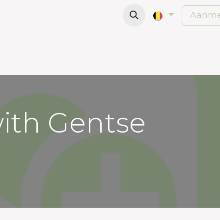
Offices
Meeting Rooms
Wanna work here?
Aanme
with Gentse