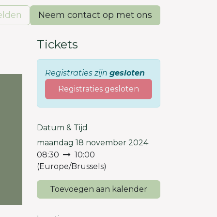
lden
Neem contact op met ons
Tickets
Registraties zijn
gesloten
Registraties gesloten
Datum & Tijd
maandag 18 november 2024
08:30
10:00
(
Europe/Brussels
)
Toevoegen aan kalender